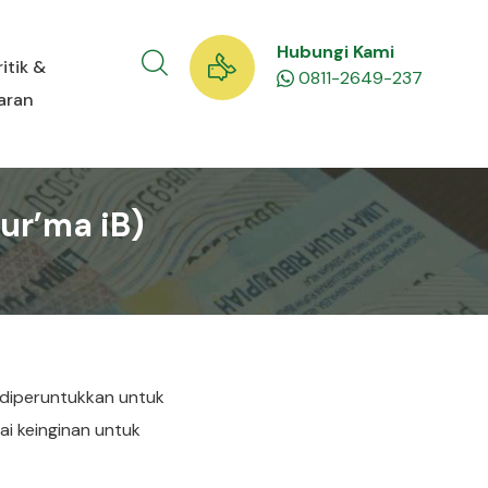
Hubungi Kami
ritik &
0811-2649-237
aran
ur’ma iB)
 diperuntukkan untuk
i keinginan untuk