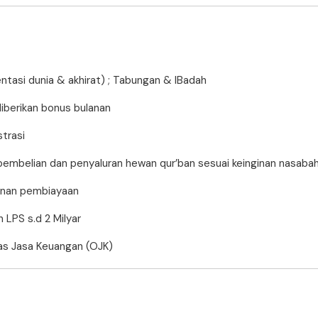
ntasi dunia & akhirat) ; Tabungan & IBadah
berikan bonus bulanan
trasi
pembelian dan penyaluran hewan qur’ban sesuai keinginan nasabah
minan pembiayaan
 LPS s.d 2 Milyar
tas Jasa Keuangan (OJK)