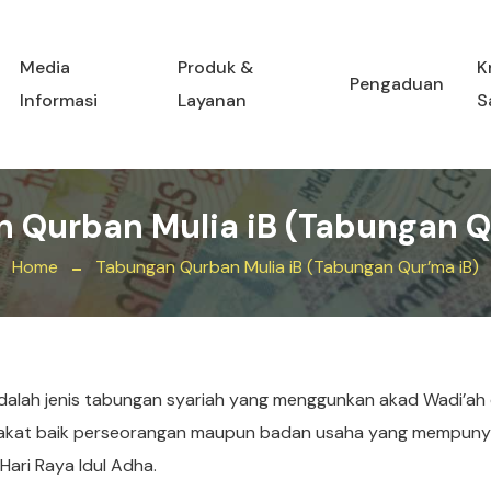
Media
Produk &
K
Pengaduan
Informasi
Layanan
S
 Qurban Mulia iB (Tabungan Q
Home
Tabungan Qurban Mulia iB (Tabungan Qur’ma iB)
dalah jenis tabungan syariah yang menggunkan akad Wadi’ah
akat baik perseorangan maupun badan usaha yang mempunya
ari Raya Idul Adha.