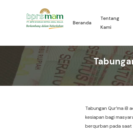
Tentang
Beranda
Kami
Tabungan
Tabungan Qur’ma iB a
kesiapan bagi masyar
berqurban pada saat H